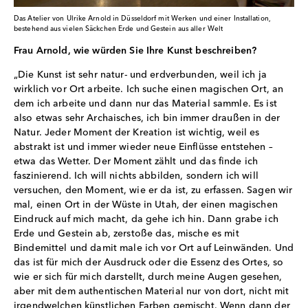
Das Atelier von Ulrike Arnold in Düsseldorf mit Werken und einer Installation,
bestehend aus vielen Säckchen Erde und Gestein aus aller Welt
Frau Arnold, wie würden Sie Ihre Kunst beschreiben?
„Die Kunst ist sehr natur- und erdverbunden, weil ich ja
wirklich vor Ort arbeite. Ich suche einen magischen Ort, an
dem ich arbeite und dann nur das Material sammle. Es ist
also etwas sehr Archaisches, ich bin immer draußen in der
Natur. Jeder Moment der Kreation ist wichtig, weil es
abstrakt ist und immer wieder neue Einflüsse entstehen –
etwa das Wetter. Der Moment zählt und das finde ich
faszinierend. Ich will nichts abbilden, sondern ich will
versuchen, den Moment, wie er da ist, zu erfassen. Sagen wir
mal, einen Ort in der Wüste in Utah, der einen magischen
Eindruck auf mich macht, da gehe ich hin. Dann grabe ich
Erde und Gestein ab, zerstoße das, mische es mit
Bindemittel und damit male ich vor Ort auf Leinwänden. Und
das ist für mich der Ausdruck oder die Essenz des Ortes, so
wie er sich für mich darstellt, durch meine Augen gesehen,
aber mit dem authentischen Material nur von dort, nicht mit
irgendwelchen künstlichen Farben gemischt. Wenn dann der