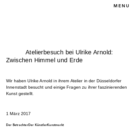
MENU
HOME
BLOG
KUNSTRECHT
UNSERE KANZLEI
KONTAKT
Atelierbesuch bei Ulrike Arnold:
Zwischen Himmel und Erde
Wir haben Ulrike Arnold in ihrem Atelier in der Düsseldorfer
Innenstadt besucht und einige Fragen zu ihrer faszinierenden
Kunst gestellt.
1 März 2017
Der Betrachter
Der Künstler
Kunstmarkt