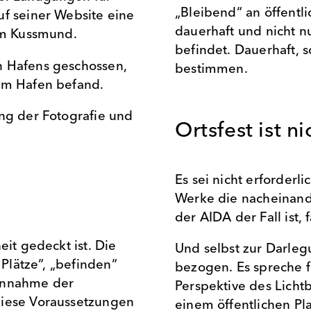
„Bleibend“ an öffentl
uf seiner Website eine
dauerhaft und nicht n
dem Kussmund.
befindet. Dauerhaft, s
n Hafens geschossen,
bestimmen.
dem Hafen befand.
ung der Fotografie und
Ortsfest ist n
Es sei nicht erforderli
Werke die nacheinande
der AIDA der Fall ist,
eit gedeckt ist. Die
Und selbst zur Darleg
 Plätze“, „befinden“
bezogen. Es spreche f
 Annahme der
Perspektive des Lichtb
diese Voraussetzungen
einem öffentlichen Pl