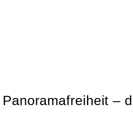
HOME
BLOG
KUNSTRECHT
UNSERE KANZLEI
KONTA
 Panoramafreiheit – d