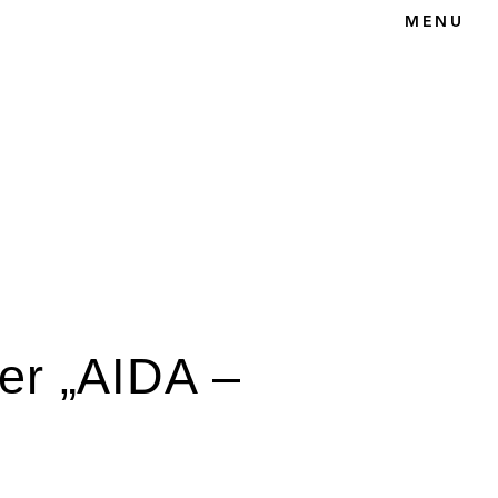
MENU
KT
er „AIDA –