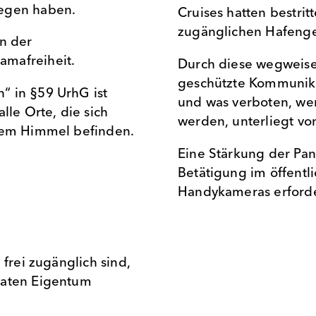
legen haben.
Cruises hatten bestrit
zugänglichen Hafenge
en der
amafreiheit.
Durch diese wegweise
geschützte Kommunikat
“ in §59 UrhG ist
und was verboten, we
lle Orte, die sich
werden, unterliegt vo
eiem Himmel befinden.
Eine Stärkung der Pan
Betätigung im öffent
Handykameras erforde
 frei zugänglich sind,
vaten Eigentum